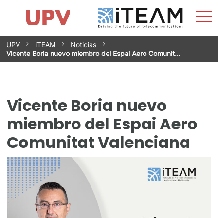
Most
Inicio
iTEAM
Impacto
Grupos de investigación
Instalaciones
Spin-offs
Buscar
Contacto
Prácticas
men
Noticias
Unidad de Igualdad
Saltar
UPV
iTEAM
Noticias
al
Vicente Boria nuevo miembro del Espai Aero Comunit…
contenido
Vicente Boria nuevo
miembro del Espai Aero
Comunitat Valenciana