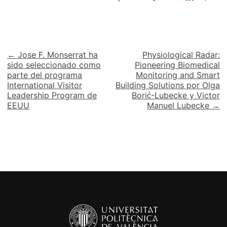
Navegación
← Jose F. Monserrat ha
Physiological Radar:
sido seleccionado como
Pioneering Biomedical
de
parte del programa
Monitoring and Smart
International Visitor
Building Solutions por Olga
entradas
Leadership Program de
Borić-Lubecke y Victor
EEUU
Manuel Lubecke →