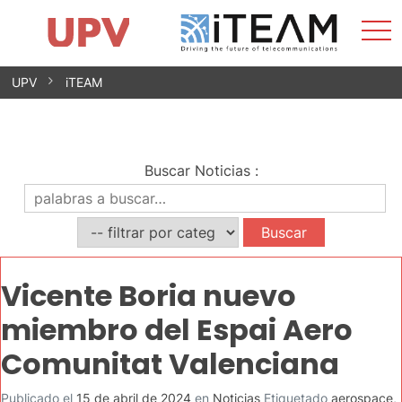
Most
Inicio
iTEAM
Impacto
Grupos de investigación
Instalaciones
Spin-offs
Buscar
Contacto
Prácticas
men
Noticias
Unidad de Igualdad
Saltar
UPV
iTEAM
al
contenido
Buscar Noticias
:
Vicente Boria nuevo
miembro del Espai Aero
Comunitat Valenciana
Publicado el
15 de abril de 2024
en
Noticias
Etiquetado
aerospace
,