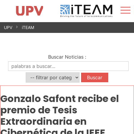
Most
Inicio
iTEAM
Impacto
Grupos de investigación
Instalaciones
Spin-offs
Buscar
Contacto
Prácticas
men
Noticias
Unidad de Igualdad
Saltar
UPV
iTEAM
al
contenido
Buscar Noticias
:
Gonzalo Safont recibe el
premio de Tesis
Extraordinaria en
Cibernética de la IEEE