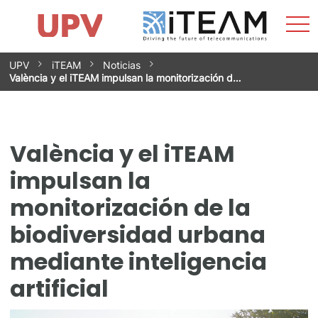
Most
Inicio
iTEAM
Impacto
Grupos de investigación
Instalaciones
Spin-offs
Buscar
Contacto
Prácticas
men
Noticias
Unidad de Igualdad
Saltar
UPV
iTEAM
Noticias
al
València y el iTEAM impulsan la monitorización d…
contenido
València y el iTEAM
impulsan la
monitorización de la
biodiversidad urbana
mediante inteligencia
artificial