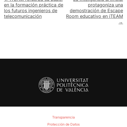
Navegación
en la formación práctica de
protagoniza una
de
los futuros ingenieros de
demostración de Escape
telecomunicación
Room educativo en iTEAM
entradas
→
Transparencia
Protección de Datos