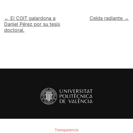
Navegación
← El COIT galardona a
Celda radiante →
Daniel Pérez por su tesis
de
doctoral.
entradas
Transparencia