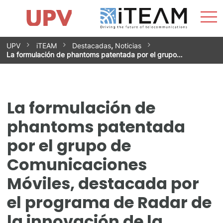
Most
Inicio
iTEAM
Impacto
Grupos de investigación
Instalaciones
Spin-offs
Buscar
Contacto
Prácticas
men
Noticias
Unidad de Igualdad
Saltar
UPV
iTEAM
Destacadas
,
Noticias
al
La formulación de phantoms patentada por el grupo…
contenido
La formulación de
phantoms patentada
por el grupo de
Comunicaciones
Móviles, destacada por
el programa de Radar de
la innovación de la