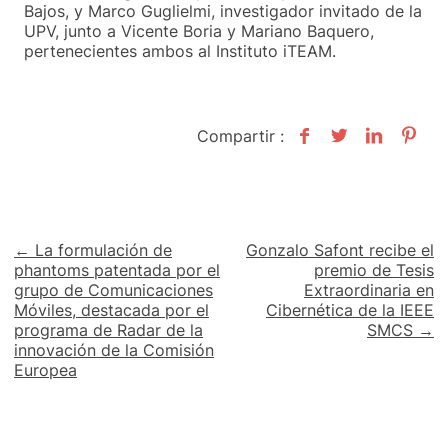
Bajos, y Marco Guglielmi, investigador invitado de la
UPV, junto a Vicente Boria y Mariano Baquero,
pertenecientes ambos al Instituto iTEAM.
Compartir :
Navegación
← La formulación de
Gonzalo Safont recibe el
phantoms patentada por el
premio de Tesis
de
grupo de Comunicaciones
Extraordinaria en
Móviles, destacada por el
Cibernética de la IEEE
entradas
programa de Radar de la
SMCS →
innovación de la Comisión
Europea