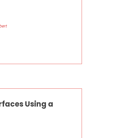
bert
rfaces Using a