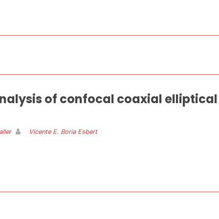
nalysis of confocal coaxial elliptic
ller
Vicente E. Boria Esbert