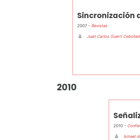
Sincronización 
2007 -
Revistas
Juan Carlos Guerri Cebollad
2010
Señali
2010 -
Confer
Ismael d