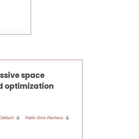
essive space
d optimization
Calduch
Pablo Soto Pacheco