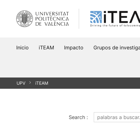
Saltar
al
contenido
Inicio
iTEAM
Impacto
Grupos de investig
UPV
iTEAM
Search
: