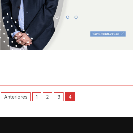
Paginación
Anteriores
1
2
3
4
de
entradas