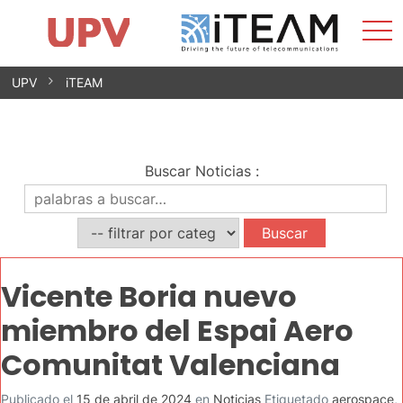
Most
Inicio
iTEAM
Impacto
Grupos de investigación
Instalaciones
Spin-offs
Buscar
Contacto
Prácticas
men
Noticias
Unidad de Igualdad
Saltar
UPV
iTEAM
al
contenido
Buscar Noticias
:
Vicente Boria nuevo
miembro del Espai Aero
Comunitat Valenciana
Publicado el
15 de abril de 2024
en
Noticias
Etiquetado
aerospace
,