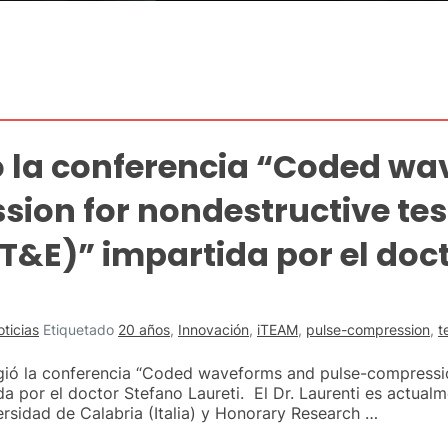
ó la conferencia “Coded w
ion for nondestructive tes
T&E)” impartida por el doc
ticias
Etiquetado
20 años
,
Innovación
,
iTEAM
,
pulse-compression
,
t
ió la conferencia “Coded waveforms and pulse-compression
a por el doctor Stefano Laureti. El Dr. Laurenti es actual
sidad de Calabria (Italia) y Honorary Research …