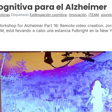
ognitiva para el Alzheimer
oticias
Etiquetado
Estilmulación cognitiva
,
Innovación
,
iTEAM
,
soundc
orkshop for Alzheimer Part 16: Remote video creation. Jor
, está llevando a cabo una estancia Fulbright en la New Y