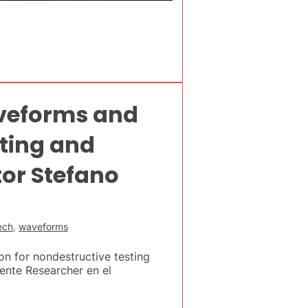
aveforms and
ting and
tor Stefano
ech
,
waveforms
 for nondestructive testing
mente Researcher en el