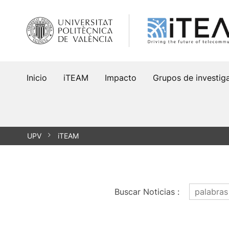
Saltar
al
contenido
Inicio
iTEAM
Impacto
Grupos de investig
UPV
iTEAM
Buscar Noticias
: