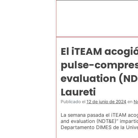
El iTEAM acogi
pulse-compress
evaluation (ND
Laureti
Publicado el
12 de junio de 2024
en
No
La semana pasada el iTEAM acog
and evaluation (NDT&E)” impartid
Departamento DIMES de la Univer