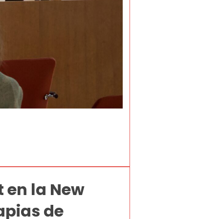
t en la New
apias de